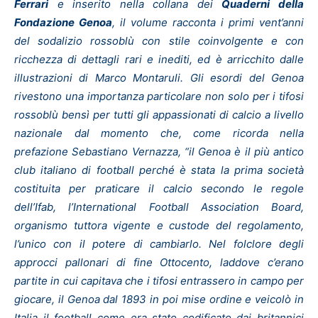
Ferrari
e inserito nella collana dei
Quaderni della
Fondazione Genoa
, il volume racconta i primi vent’anni
del sodalizio rossoblù con stile coinvolgente e con
ricchezza di dettagli rari e inediti, ed è arricchito dalle
illustrazioni di Marco Montaruli.
Gli esordi del Genoa
rivestono una importanza particolare non solo per i tifosi
rossoblù bensì per tutti gli appassionati di calcio a livello
nazionale dal momento che, come ricorda nella
prefazione Sebastiano Vernazza, “il Genoa è il più antico
club italiano di football perché è stata la prima società
costituita per praticare il calcio secondo le regole
dell’Ifab, l’International Football Association Board,
organismo tuttora vigente e custode del regolamento,
l’unico con il potere di cambiarlo. Nel folclore degli
approcci pallonari di fine Ottocento, laddove c’erano
partite in cui capitava che i tifosi entrassero in campo per
giocare, il Genoa dal 1893 in poi mise ordine e veicolò in
Italia il football come era stato codificato dai britannici