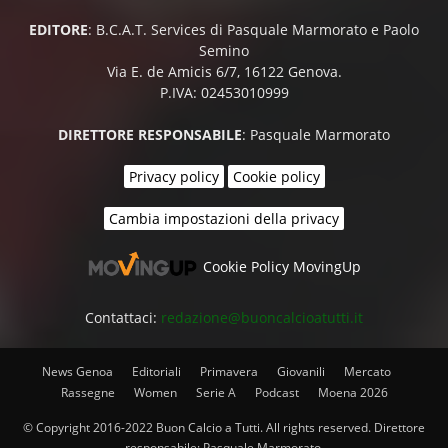
EDITORE
: B.C.A.T. Services di Pasquale Marmorato e Paolo
Semino
Via E. de Amicis 6/7, 16122 Genova.
P.IVA: 02453010999
DIRETTORE RESPONSABILE
: Pasquale Marmorato
Privacy policy
Cookie policy
Cambia impostazioni della privacy
Cookie Policy MovingUp
Contattaci:
redazione@buoncalcioatutti.it
News Genoa
Editoriali
Primavera
Giovanili
Mercato
Rassegne
Women
Serie A
Podcast
Moena 2026
© Copyright 2016-2022 Buon Calcio a Tutti. All rights reserved. Direttore
responsabile: Pasquale Marmorato.