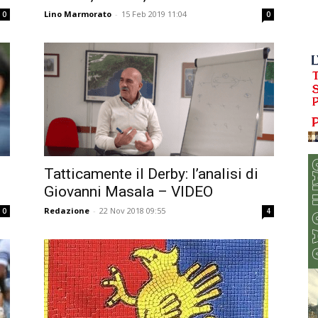
Lino Marmorato
-
15 Feb 2019 11:04
0
0
Tatticamente il Derby: l’analisi di
Giovanni Masala – VIDEO
Redazione
-
22 Nov 2018 09:55
0
4