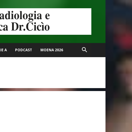
IE A
PODCAST
MOENA 2026