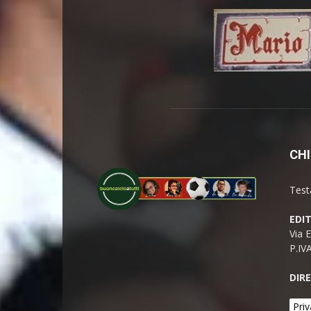
CHI
Test
EDI
Via 
P.IV
DIR
Priv