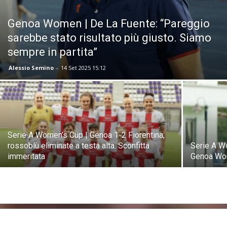
Genoa Women | De La Fuente: “Pareggio
sarebbe stato risultato più giusto. Siamo
sempre in partita”
Alessio Semino
-
14 Set 2025 15:12
Serie A Women’s Cup | Genoa 1-2 Fiorentina,
rossoblù eliminate a testa alta. Sconfitta
Serie A W
immeritata
Genoa Wom