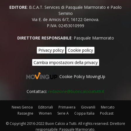
EDITORE
: B.C.A.T. Services di Pasquale Marmorato e Paolo
Semino
Via E. de Amicis 6/7, 16122 Genova.
P.IVA: 02453010999
DIRETTORE RESPONSABILE
: Pasquale Marmorato
Privacy policy
Cookie policy
Cambia impostazioni della privacy
Cookie Policy MovingUp
Contattaci:
redazione@buoncalcioatutti.it
News Genoa
Editoriali
Primavera
Giovanili
Mercato
Rassegne
Women
Serie A
Coppa Italia
Podcast
© Copyright 2016-2022 Buon Calcio a Tutti. All rights reserved. Direttore
responsabile: Pasquale Marmorato.