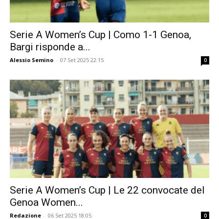
Serie A Women’s Cup | Como 1-1 Genoa,
Bargi risponde a...
Alessio Semino
-
07 Set 2025 22:15
0
Serie A Women’s Cup | Le 22 convocate del
Genoa Women...
Redazione
-
06 Set 2025 18:05
0