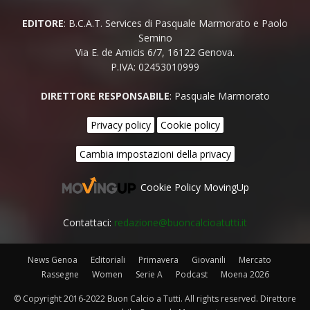
EDITORE
: B.C.A.T. Services di Pasquale Marmorato e Paolo
Semino
Via E. de Amicis 6/7, 16122 Genova.
P.IVA: 02453010999
DIRETTORE RESPONSABILE
: Pasquale Marmorato
Privacy policy
Cookie policy
Cambia impostazioni della privacy
Cookie Policy MovingUp
Contattaci:
redazione@buoncalcioatutti.it
News Genoa
Editoriali
Primavera
Giovanili
Mercato
Rassegne
Women
Serie A
Podcast
Moena 2026
© Copyright 2016-2022 Buon Calcio a Tutti. All rights reserved. Direttore