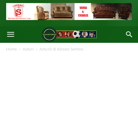
Home
Autori
Articoli di Alessio Semino