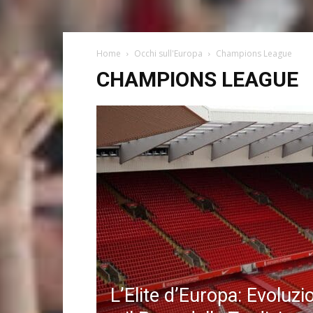
Home
Occhi sull'Europa
Champions League
CHAMPIONS LEAGUE
L’Elite d’Europa: Evoluzi