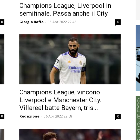
Champions League, Liverpool in
semifinale. Passa anche il City
Giorgio Baffo
-
13 Apr 2022 22:45
0
0
Champions League, vincono
Liverpool e Manchester City.
Villareal batte Bayern, tris...
Redazione
-
06 Apr 2022 22:58
0
0