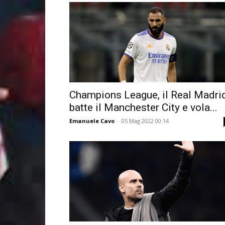
Champions League, il Real Madri
batte il Manchester City e vola...
Emanuele Cavo
-
05 Mag 2022 00:14