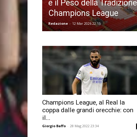
e il Peso della Tradizione
Champions League
Redazione
-
12 Mar 2026 22:15
Champions League, al Real la
coppa dalle grandi orecchie: con
il...
Giorgio Baffo
-
28 Mag 2022 23:34