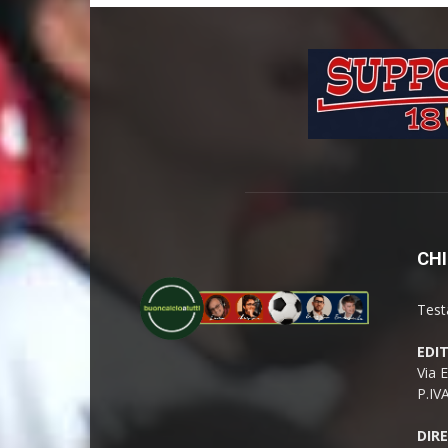
CHI
Test
EDI
Via 
P.IV
DIR