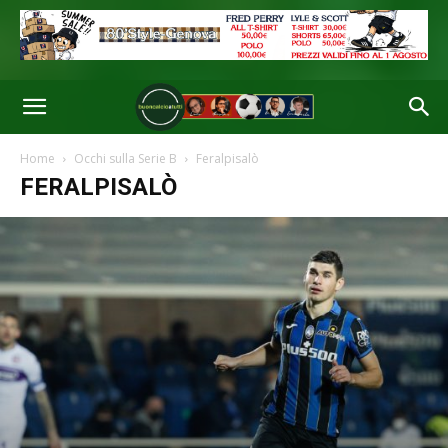
Home
Occhi sulla Serie B
Feralpisalò
FERALPISALÒ