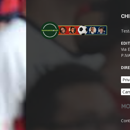
CHI
Test
EDI
Via 
P.IV
DIR
Priv
Cam
Cont