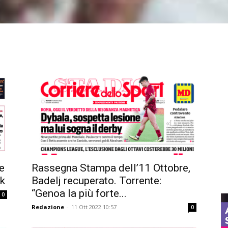
e
Rassegna Stampa dell’11 Ottobre,
yk
Badelj recuperato. Torrente:
“Genoa la più forte...
0
Redazione
-
11 Ott 2022 10:57
0