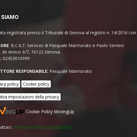
 SIAMO
ata registrata presso il Tribunale di Genova al registro n. 14/2016 co
TORE
: B.C.A.T. Services di Pasquale Marmorato e Paolo Semino
E. de Amicis 6/7, 16122 Genova.
A: 02453010999
ETTORE RESPONSABILE
: Pasquale Marmorato
acy policy
Cookie policy
bia impostazioni della privacy
Cookie Policy MovingUp
attaci:
redazione@buoncalcioatutti.it