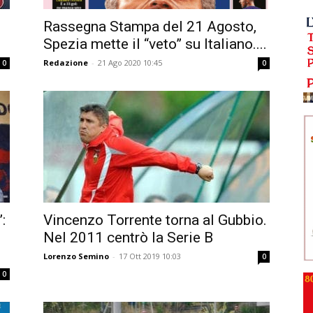
Rassegna Stampa del 21 Agosto,
Spezia mette il “veto” su Italiano....
Redazione
-
21 Ago 2020 10:45
0
0
:
Vincenzo Torrente torna al Gubbio.
Nel 2011 centrò la Serie B
Lorenzo Semino
-
17 Ott 2019 10:03
0
0