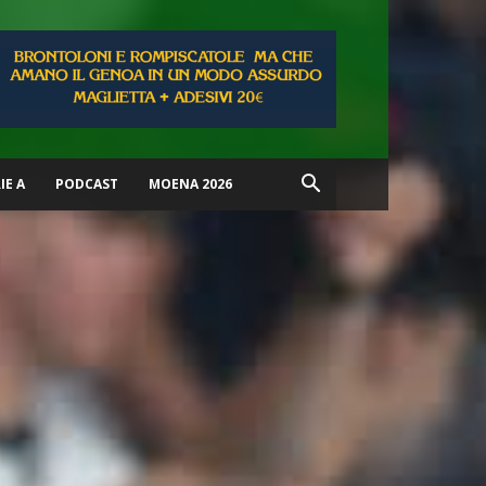
IE A
PODCAST
MOENA 2026