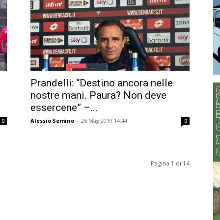
Prandelli: “Destino ancora nelle
nostre mani. Paura? Non deve
essercene” –...
Alessio Semino
-
25 Mag 2019 14:44
0
0
Pagina 1 di 14