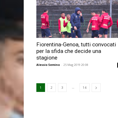
Fiorentina-Genoa, tutti convocati
per la sfida che decide una
stagione
Alessio Semino
-
25 Mag 2019 20:08
...
1
2
3
14