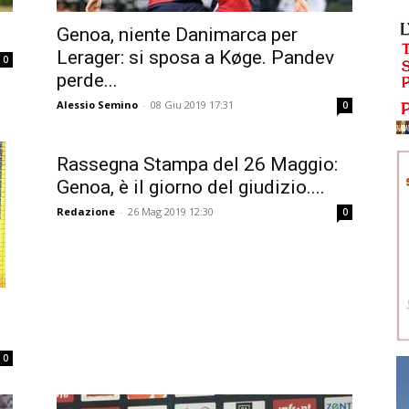
Genoa, niente Danimarca per
Lerager: si sposa a Køge. Pandev
0
perde...
Alessio Semino
-
08 Giu 2019 17:31
0
Rassegna Stampa del 26 Maggio:
Genoa, è il giorno del giudizio....
Redazione
-
26 Mag 2019 12:30
0
0