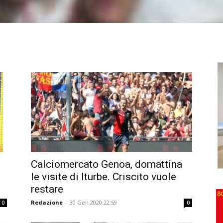
Calciomercato Genoa, domattina
le visite di Iturbe. Criscito vuole
restare
Redazione
-
30 Gen 2020 22:59
0
0