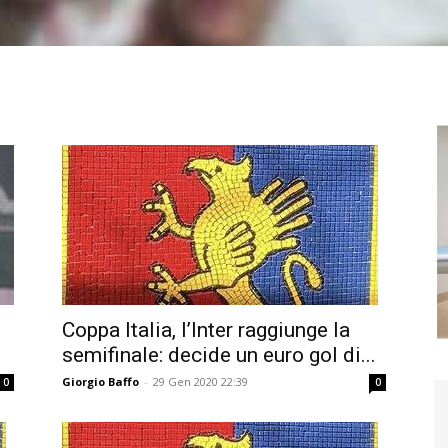
Coppa Italia, l’Inter raggiunge la
semifinale: decide un euro gol di...
Giorgio Baffo
-
29 Gen 2020 22:39
0
0