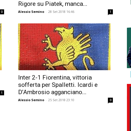
Rigore su Piatek, manca...
Alessio Semino
-
28 Set 2018 16:46
0
1
Inter 2-1 Fiorentina, vittoria
sofferta per Spalletti. Icardi e
D’Ambrosio agganciano...
1
Alessio Semino
-
25 Set 2018 23:10
0