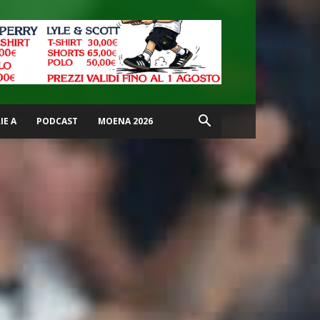
IE A
PODCAST
MOENA 2026