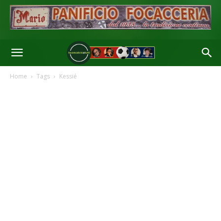
Home
Tags
Kessié