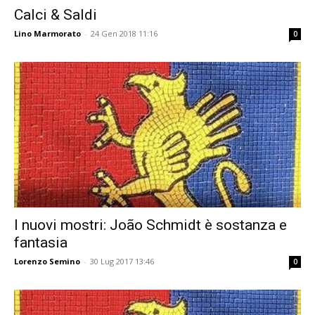
Calci & Saldi
Lino Marmorato
-
24 Gen 2018 11:16
0
I nuovi mostri: João Schmidt è sostanza e
fantasia
Lorenzo Semino
-
30 Lug 2017 13:46
0