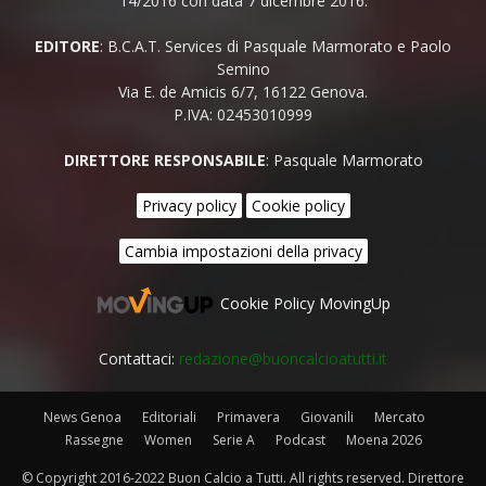
14/2016 con data 7 dicembre 2016.
EDITORE
: B.C.A.T. Services di Pasquale Marmorato e Paolo
Semino
Via E. de Amicis 6/7, 16122 Genova.
P.IVA: 02453010999
DIRETTORE RESPONSABILE
: Pasquale Marmorato
Privacy policy
Cookie policy
Cambia impostazioni della privacy
Cookie Policy MovingUp
Contattaci:
redazione@buoncalcioatutti.it
News Genoa
Editoriali
Primavera
Giovanili
Mercato
Rassegne
Women
Serie A
Podcast
Moena 2026
© Copyright 2016-2022 Buon Calcio a Tutti. All rights reserved. Direttore