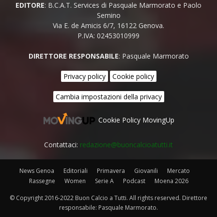
EDITORE
: B.C.A.T. Services di Pasquale Marmorato e Paolo
Semino
Via E. de Amicis 6/7, 16122 Genova.
P.IVA: 02453010999
DIRETTORE RESPONSABILE
: Pasquale Marmorato
Privacy policy
Cookie policy
Cambia impostazioni della privacy
Cookie Policy MovingUp
Contattaci:
redazione@buoncalcioatutti.it
News Genoa
Editoriali
Primavera
Giovanili
Mercato
Rassegne
Women
Serie A
Podcast
Moena 2026
© Copyright 2016-2022 Buon Calcio a Tutti. All rights reserved. Direttore
responsabile: Pasquale Marmorato.