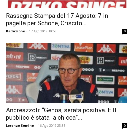
Rassegna Stampa del 17 Agosto: 7 in
pagella per Schöne, Criscito...
Redazione
-
17 Ago 2019 10:53
0
Andreazzoli: “Genoa, serata positiva. E Il
pubblico è stata la chicca”...
Lorenzo Semino
-
16 Ago 2019 23:35
0