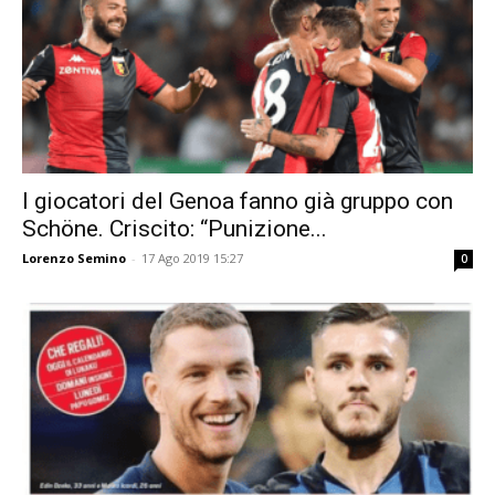
I giocatori del Genoa fanno già gruppo con
Schöne. Criscito: “Punizione...
Lorenzo Semino
-
17 Ago 2019 15:27
0