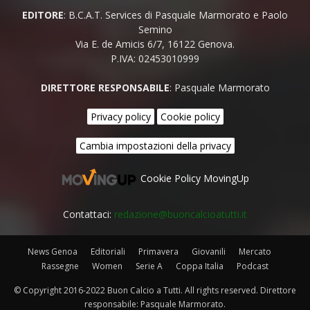
EDITORE
: B.C.A.T. Services di Pasquale Marmorato e Paolo
Semino
Via E. de Amicis 6/7, 16122 Genova.
P.IVA: 02453010999
DIRETTORE RESPONSABILE
: Pasquale Marmorato
Privacy policy
Cookie policy
Cambia impostazioni della privacy
Cookie Policy MovingUp
Contattaci:
redazione@buoncalcioatutti.it
News Genoa
Editoriali
Primavera
Giovanili
Mercato
Rassegne
Women
Serie A
Coppa Italia
Podcast
© Copyright 2016-2022 Buon Calcio a Tutti. All rights reserved. Direttore
responsabile: Pasquale Marmorato.