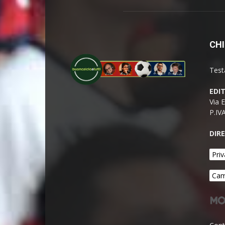
CHI
Test
EDI
Via 
P.IV
DIR
Priv
Cam