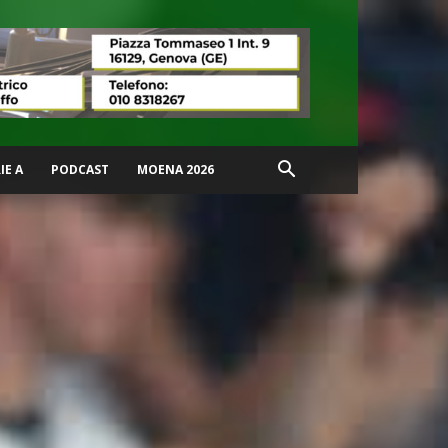
IE A
PODCAST
MOENA 2026