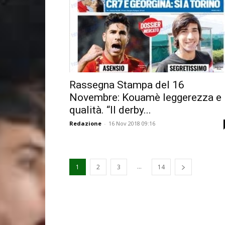
Rassegna Stampa del 16
Novembre: Kouamè leggerezza e
qualità. “Il derby...
Redazione
-
16 Nov 2018 09:16
...
1
2
3
14