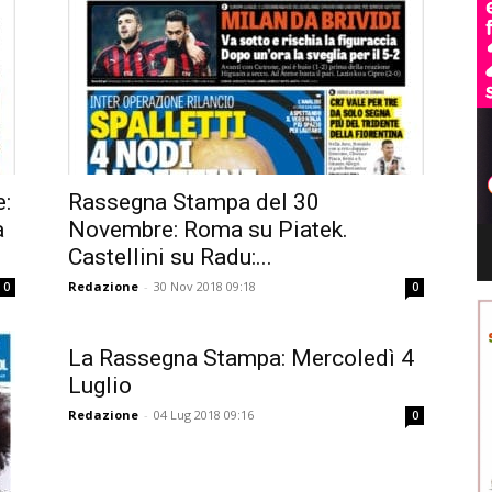
:
Rassegna Stampa del 30
a
Novembre: Roma su Piatek.
Castellini su Radu:...
Redazione
-
30 Nov 2018 09:18
0
0
La Rassegna Stampa: Mercoledì 4
Luglio
Redazione
-
04 Lug 2018 09:16
0