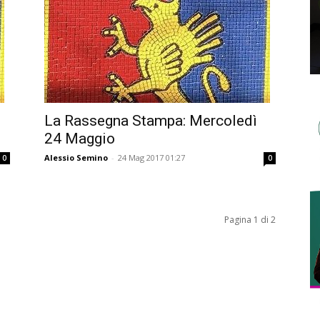
La Rassegna Stampa: Mercoledì
24 Maggio
Alessio Semino
-
24 Mag 2017 01:27
0
0
Pagina 1 di 2