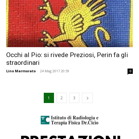
Occhi al Pio: si rivede Preziosi, Perin fa gli
straordinari
Lino Marmorato
-
24 Mag 2017 20:59
0
1
2
3