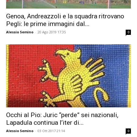
Genoa, Andreazzoli e la squadra ritrovano
Pegli: le prime immagini dal...
Alessio Semino
-
20 Ago 2019 17:35
0
Occhi al Pio: Juric “perde” sei nazionali,
Lapadula continua l’iter di...
Alessio Semino
-
03 Ott 2017 21:14
0