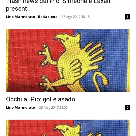
Flash news dal Pio: Simeone e Laxalt
presenti
Lino Marmorato - Redazione
-
15 Ago 2017 18:15
1
Occhi al Pio: gol e asado
Lino Marmorato
-
25 Mag 2017 21:00
0