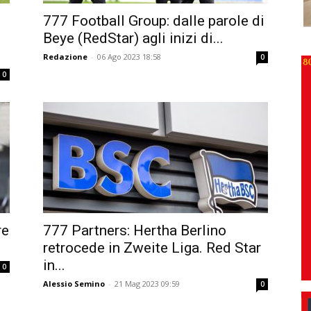
777 Football Group: dalle parole di
Beye (RedStar) agli inizi di...
Redazione
-
06 Ago 2023 18:58
0
0
re
777 Partners: Hertha Berlino
retrocede in Zweite Liga. Red Star
in...
0
Alessio Semino
-
21 Mag 2023 09:59
0