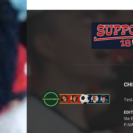
CHI
Test
EDI
Via 
P.IV