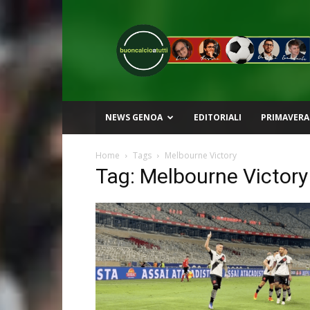
Buon
Calcio
a
Tutti
NEWS GENOA
EDITORIALI
PRIMAVERA
Home
Tags
Melbourne Victory
Tag: Melbourne Victory