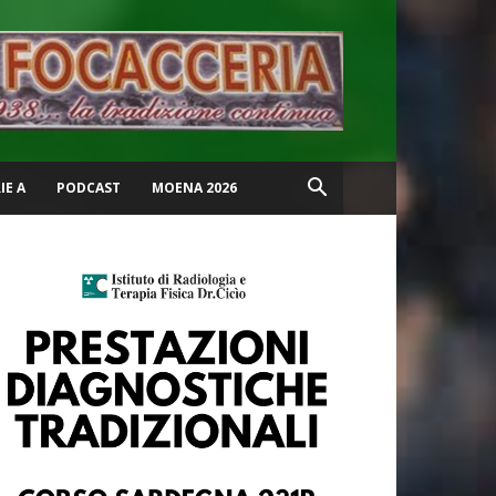
IE A
PODCAST
MOENA 2026