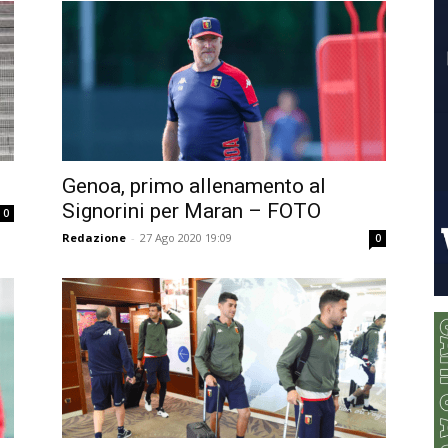
Genoa, primo allenamento al
Signorini per Maran – FOTO
0
Redazione
-
27 Ago 2020 19:09
0