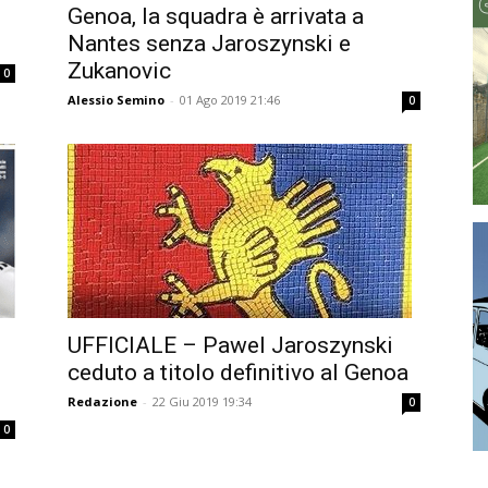
Genoa, la squadra è arrivata a
Nantes senza Jaroszynski e
Zukanovic
0
Alessio Semino
-
01 Ago 2019 21:46
0
UFFICIALE – Pawel Jaroszynski
ceduto a titolo definitivo al Genoa
Redazione
-
22 Giu 2019 19:34
0
0