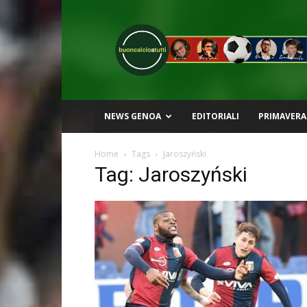
Buon
Calcio
a
Tutti
NEWS GENOA
EDITORIALI
PRIMAVERA
Home
Tags
Jaroszyński
Tag: Jaroszyński