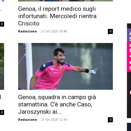
.
Genoa, il report medico sugli
infortunati. Mercoledì rientra
Criscito
0
Redazione
-
21 Set 2020 18:48
0
l
Genoa, squadra in campo già
stamattina. C’è anche Caso,
Jaroszynski ai...
0
Redazione
-
21 Set 2020 12:34
0