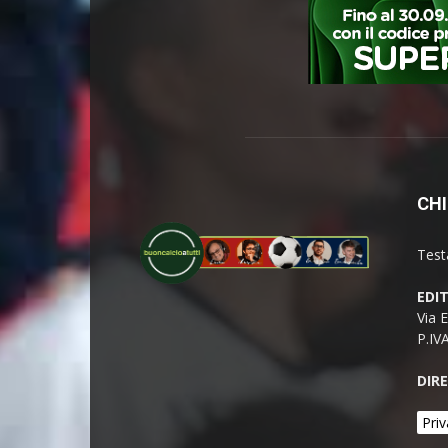
CHI
Test
EDI
Via 
P.IV
DIR
Priv