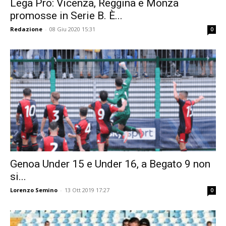
Lega Pro: Vicenza, Reggina e Monza
promosse in Serie B. È...
Redazione
-
08 Giu 2020 15:31
0
Genoa Under 15 e Under 16, a Begato 9 non
si...
Lorenzo Semino
-
13 Ott 2019 17:27
0