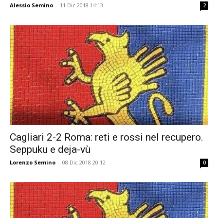
Alessio Semino
-
11 Dic 2018 14:13
2
Cagliari 2-2 Roma: reti e rossi nel recupero.
Seppuku e deja-vù
Lorenzo Semino
-
08 Dic 2018 20:12
0