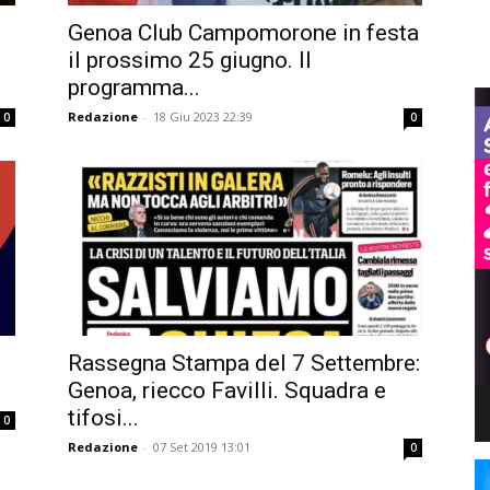
Genoa Club Campomorone in festa
il prossimo 25 giugno. Il
programma...
Redazione
-
18 Giu 2023 22:39
0
0
Rassegna Stampa del 7 Settembre:
Genoa, riecco Favilli. Squadra e
tifosi...
0
Redazione
-
07 Set 2019 13:01
0