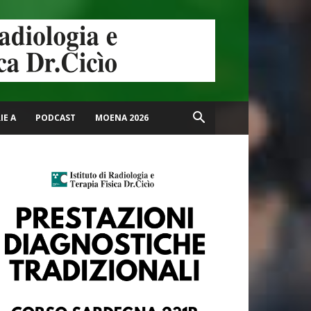
IE A
PODCAST
MOENA 2026