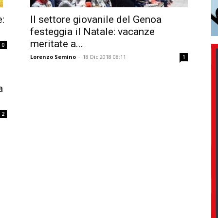
:
Il settore giovanile del Genoa
festeggia il Natale: vacanze
meritate a...
0
Lorenzo Semino
-
18 Dic 2018 08:11
1
a
2