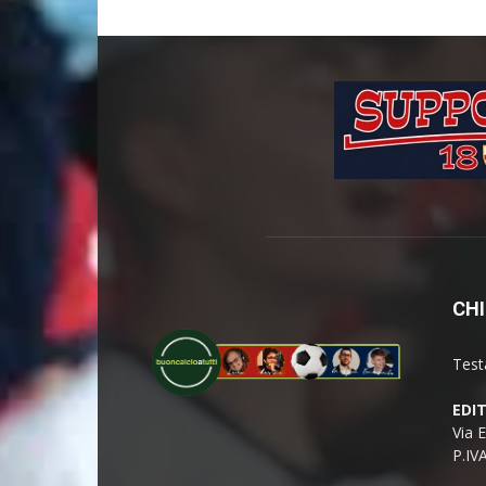
CHI
Test
EDI
Via 
P.IV