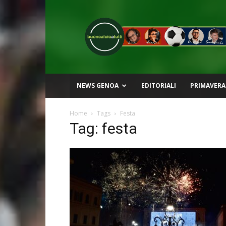
Buon
Calcio
a
Tutti
NEWS GENOA
EDITORIALI
PRIMAVERA
Home
Tags
Festa
Tag: festa