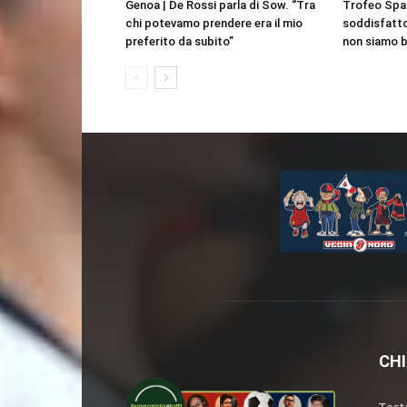
Genoa | De Rossi parla di Sow. “Tra
Trofeo Spag
chi potevamo prendere era il mio
soddisfatto
preferito da subito”
non siamo br
CHI