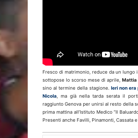
Fresco di matrimonio, reduce da un lungo in
sottopose lo scorso mese di aprile,
Mattia
sino al termine della stagione.
Ieri non er
Nicola
, ma già nella tarda serata il por
raggiunto Genova per unirsi al resto della s
prima mattina all’Istituto Medico “Il Baluard
Presenti anche Favilli, Pinamonti, Cassata e 