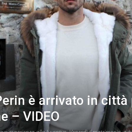
rin è arrivato in città
he – VIDEO