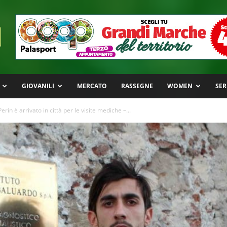
GIOVANILI
MERCATO
RASSEGNE
WOMEN
SER
rin è arrivato in città per le visite mediche –...