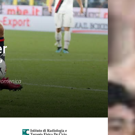
er
”
 Domenica