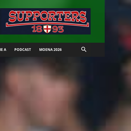
IE A
PODCAST
MOENA 2026