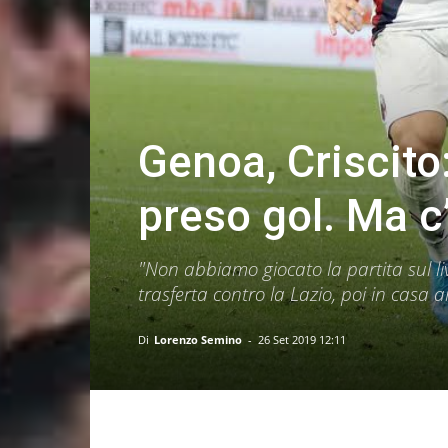
Genoa, Criscito
preso gol. Ma c
"Non abbiamo giocato la partita sul li
trasferta contro la Lazio, poi in casa a
Di
Lorenzo Semino
-
26 Set 2019 12:11