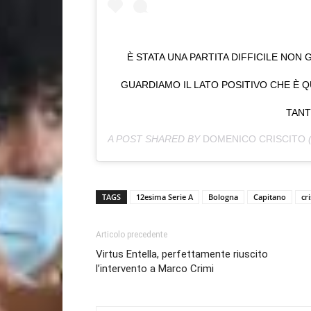
È STATA UNA PARTITA DIFFICILE NON 
GUARDIAMO IL LATO POSITIVO CHE È Q
TANT
A POST SHARED BY
DOMENICO CRISCITO
TAGS
12esima Serie A
Bologna
Capitano
cri
Articolo precedente
Virtus Entella, perfettamente riuscito
l’intervento a Marco Crimi