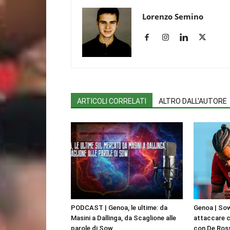
Lorenzo Semino
ARTICOLI CORRELATI
ALTRO DALL'AUTORE
PODCAST | Genoa, le ultime: da
Genoa | Sow
Masini a Dallinga, da Scaglione alle
attaccare c
parole di Sow
con De Ross