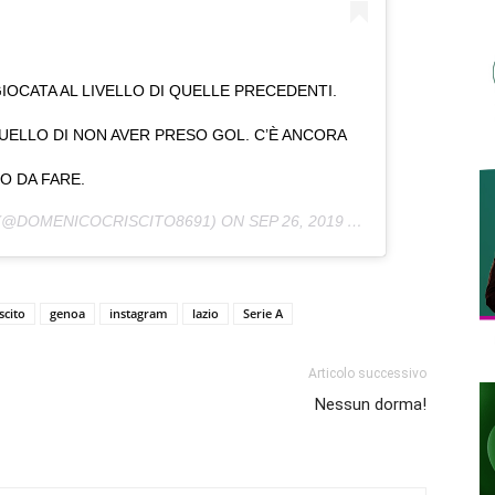
GIOCATA AL LIVELLO DI QUELLE PRECEDENTI.
UELLO DI NON AVER PRESO GOL. C’È ANCORA
O DA FARE.
(@DOMENICOCRISCITO8691) ON
SEP 26, 2019 AT 3:57AM PDT
scito
genoa
instagram
lazio
Serie A
Articolo successivo
Nessun dorma!