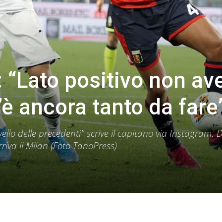
: “Lato positivo non av
’è ancora tanto da fare
vello delle precedenti" scrive il capitano via Instagram.
rriva il Milan (Foto TanoPress)