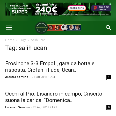
Home
Tags
Salih ucan
Tag: salih ucan
Frosinone 3-3 Empoli, gara da botta e
risposta. Ciofani illude, Ucan...
Alessio Semino
-
21 Ott 2018 15:04
1
Occhi al Pio: Lisandro in campo, Criscito
suona la carica: “Domenica...
Lorenzo Semino
-
23 Ago 2018 21:27
0