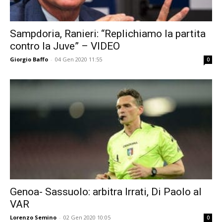
Sampdoria, Ranieri: “Replichiamo la partita
contro la Juve” – VIDEO
Giorgio Baffo
-
04 Gen 2020 11:55
0
Genoa- Sassuolo: arbitra Irrati, Di Paolo al
VAR
Lorenzo Semino
-
02 Gen 2020 10:05
0