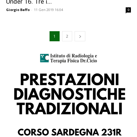
Under 16. Tre i...
Giorgio Baffo
-
11 Gen 2019 16:04
0
1
2