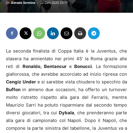
Di
Alessio Semino
-
22 Gen 2020 23:17
La seconda finalista di Coppa Italia è la Juventus, che
stasera ha annientato nei primi 45′ la Roma grazie alle
reti di
Ronaldo, Bentancur
e
Bonucci
. La formazione
giallorossa, che avrebbe accorciato ad inizio ripresa con
Cengiz Under
e si sarebbe vista chiudere lo specchio da
Buffon
in almeno due occasioni, ha offerto un turnover
molto ristretto rispetto alla gara del Ferraris, mentre
Maurizio Sarri ha potuto risparmiare dal secondo tempo
diversi giocatori, tra cui
Dybala
, che prenderanno parte
alla gara di campionato col Napoli. Dopo il Napoli, che
compone la parte sinistra del tabellone, la Juventus va a