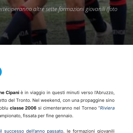
teciperanno altre sette formazioni giovanili (foto
ne Cipani
è in viaggio in questi minuti verso l’Abruzzo,
detto del Tronto. Nel weekend, con una propaggine sino
soblu
classe 2006
si cimenteranno nel Torneo “
Riviera
campionato, fissata per fine gennaio.
il successo dell’anno passato
, le formazioni giovanili