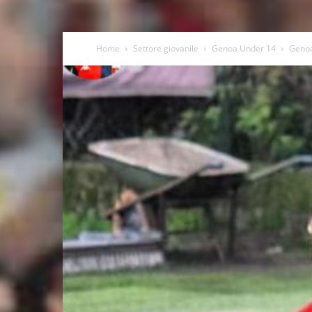
Home
Settore giovanile
Genoa Under 14
Genoa