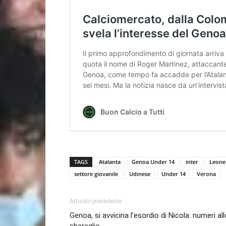
TAGS
Atalanta
Genoa Under 14
inter
Leone
settore giovanile
Udinese
Under 14
Verona
Articolo precedente
Genoa, si avvicina l’esordio di Nicola: numeri all
sbaraglio