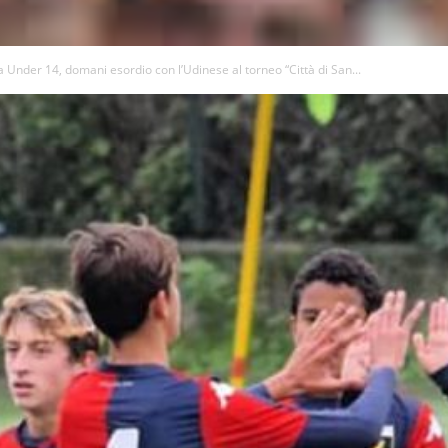
 Under 14, domani esordio con l’Udinese al torneo “Città di San...