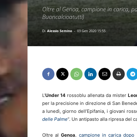
Oltre al Genoa, campione in carica, par
Buoncalcioatutti)
Di
Alessio Semino
-
03 Gen 2020 15:55
L’
Under 14
rossoblu allenata da mister
Leo
per la precisione in direzione di San Bene
a lunedì, giorno dell’Epifania, i giovani ros
delle Palme
“. Un antipasto alla ripresa del 
Oltre al
Genoa
,
campione in carica dopo 