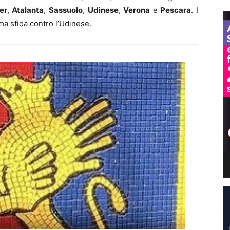
ter
,
Atalanta
,
Sassuolo
,
Udinese
,
Verona
e
Pescara
. I
ma sfida contro l’Udinese.