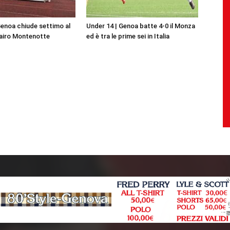
Genoa chiude settimo al
Under 14 | Genoa batte 4-0 il Monza
Cairo Montenotte
ed è tra le prime sei in Italia