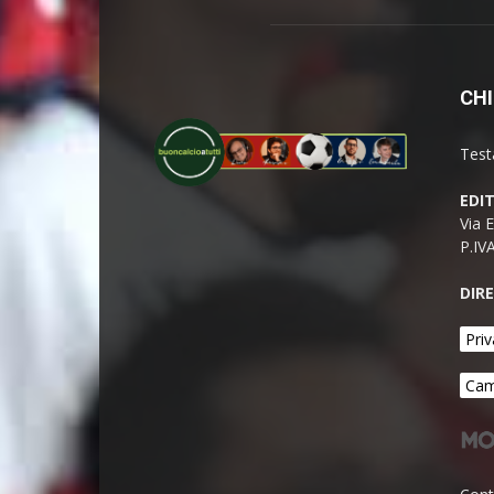
CHI
Test
EDI
Via 
P.IV
DIR
Priv
Cam