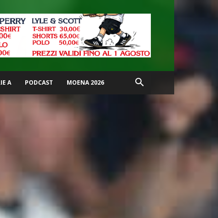
IE A
PODCAST
MOENA 2026