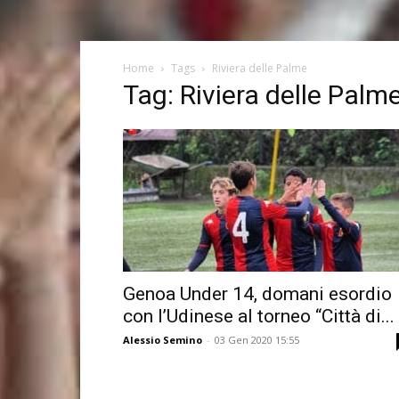
Home
Tags
Riviera delle Palme
Tag: Riviera delle Palm
Genoa Under 14, domani esordio
con l’Udinese al torneo “Città di...
Alessio Semino
-
03 Gen 2020 15:55