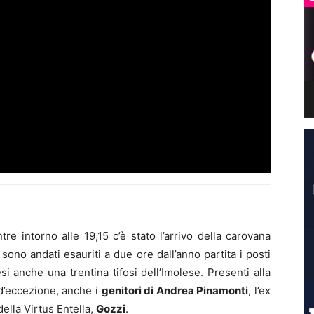
re intorno alle 19,15 c’è stato l’arrivo della carovana
sono andati esauriti a due ore dall’anno partita i posti
esi anche una trentina tifosi dell’Imolese. Presenti alla
i d’eccezione, anche i
genitori di Andrea Pinamonti
, l’ex
della Virtus Entella,
Gozzi
.