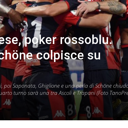
ese, poker rossoblu.
Schöne colpisce su
, poi Saponata, Ghiglione e una perla di Schöne chiud
uarto turno sarà una tra Ascoli e Trapani (Foto TanoPre