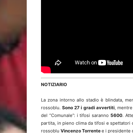
NOTIZIARIO
La zona intorno allo stadio è blindata, ment
rossoblu.
Sono 27 i gradi avvertiti
, mentre 
del “Comunale”: i tifosi saranno
5600
. Att
partita, in pieno clima da tifosi e spettator
rossoblu
Vincenzo Torrente
e i presidente 