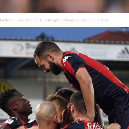
Imolese, poker rossoblu. Criscito apre, Schöne colpisce su punizione