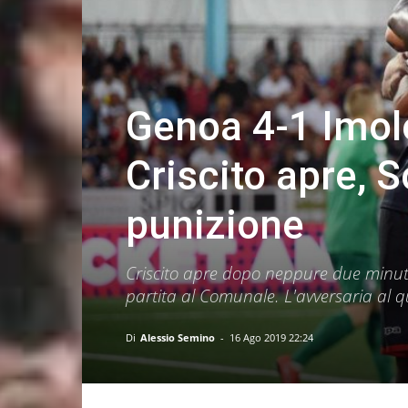
Genoa 4-1 Imol
Criscito apre, 
punizione
Criscito apre dopo neppure due minuti
partita al Comunale. L'avversaria al q
Di
Alessio Semino
-
16 Ago 2019 22:24