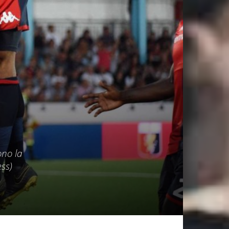
ono la
ss)