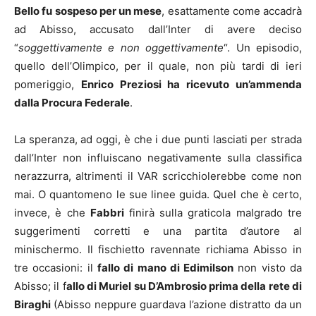
Bello fu sospeso per un mese
, esattamente come accadrà
ad Abisso, accusato dall’Inter di avere deciso
“
soggettivamente e non oggettivamente
“. Un episodio,
quello dell’Olimpico, per il quale, non più tardi di ieri
pomeriggio,
Enrico Preziosi ha ricevuto un’ammenda
dalla Procura Federale
.
La speranza, ad oggi, è che i due punti lasciati per strada
dall’Inter non influiscano negativamente sulla classifica
nerazzurra, altrimenti il VAR scricchiolerebbe come non
mai. O quantomeno le sue linee guida. Quel che è certo,
invece, è che
Fabbri
finirà sulla graticola malgrado tre
suggerimenti corretti e una partita d’autore al
minischermo. Il fischietto ravennate richiama Abisso in
tre occasioni: il
fallo di mano di Edimilson
non visto da
Abisso; il f
allo di Muriel su D’Ambrosio prima della rete di
Biraghi
(Abisso neppure guardava l’azione distratto da un