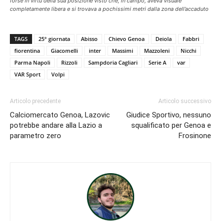
forse in virtù della sua posizione visto che, in campo, aveva visuale
completamente libera e si trovava a pochissimi metri dalla zona dell’accaduto
TAGS
25° giornata
Abisso
Chievo Genoa
Deiola
Fabbri
fiorentina
Giacomelli
inter
Massimi
Mazzoleni
Nicchi
Parma Napoli
Rizzoli
Sampdoria Cagliari
Serie A
var
VAR Sport
Volpi
Articolo precedente
Articolo successivo
Calciomercato Genoa, Lazovic
Giudice Sportivo, nessuno
potrebbe andare alla Lazio a
squalificato per Genoa e
parametro zero
Frosinone