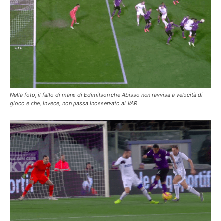
Nella foto, il fallo di mano di Edimilson che Abisso non ravvisa a velocità di
gioco e che, invece, non passa inosservato al VAR