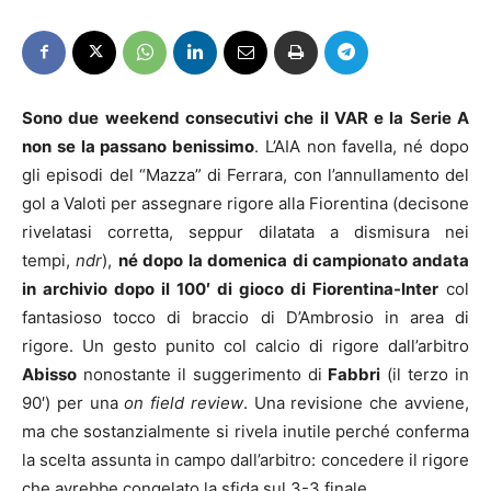
Sono due weekend consecutivi che il VAR e la Serie A
non se la passano benissimo
. L’AIA non favella, né dopo
gli episodi del “Mazza” di Ferrara, con l’annullamento del
gol a Valoti per assegnare rigore alla Fiorentina (decisone
rivelatasi corretta, seppur dilatata a dismisura nei
tempi,
ndr
),
né dopo
la domenica di campionato andata
in archivio dopo il 100′ di gioco di Fiorentina-Inter
col
fantasioso tocco di braccio di D’Ambrosio in area di
rigore. Un gesto punito col calcio di rigore dall’arbitro
Abisso
nonostante il suggerimento di
Fabbri
(il terzo in
90′) per una
on field review
. Una revisione che avviene,
ma che sostanzialmente si rivela inutile perché conferma
la scelta assunta in campo dall’arbitro: concedere il rigore
che avrebbe congelato la sfida sul 3-3 finale.