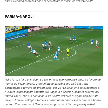
dare a Gabbiadini l’occasione per accentuare la dinamica dell’intervento
PARMA-NAPOLI
Nella foto, il fallo di Malcuit su Bruno Alves che varrebbe il rigore a favore del
Parma, ad inizio ripresa. Chiffi infatti lo assegna, ma sarà costretto
giustamente a tornare sui propri passi dal VAR Di Bello, che gli suggerisce di
rivedere un precedente contatto tra Gagliolo e Callejon, sempre nell’area del
Parma. Chiffi, che pur sostando sulla lunetta dell’area di rigore non ha visto
nulla, si fida del collega e torna sui propri passi dopo essersi diretto a bordo
campo. Punizione per il Napoli, niente rigore per il Parma (penalty netto)