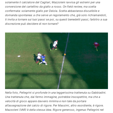
solamente il calciatore del Cagliari, Mazzoleni ravvisa gli estremi per una
conversione del cartellino da giallo a rosso. On field review, ma scelta
confermata: solamente giallo per Deiola. Scelta abbastanza discutibile e
domanda spontanea: a che serve un regolamento che, già solo richiamandoti,
ti invita a tornare sui tuoi passi se poi, su questi benedetti passi, l’arbitro a sua
discrezione può decidere di non tornare?
Nella foto, Pellegrini si profonde in una leggerissima trattenuta su Gabbiadini.
Una trattenuta che, dai fermo immagine, potrebbe insospettire, ma che a
velocità di gioco appare davvero minima e non tale da portare
all’assegnazione del calcio di rigore. Per Massimi, altro esordiente, è rigore.
Mazzoleni (VAR) è della stessa idea. Rigore generoso, ingenuo Pellegrini nel