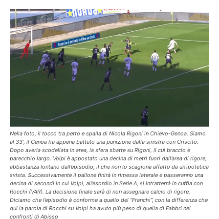
Nella foto, il tocco tra petto e spalla di Nicola Rigoni in Chievo-Genoa. Siamo
al 33′, il Genoa ha appena battuto una punizione dalla sinistra con Criscito.
Dopo averla scodellata in area, la sfera sbatte su Rigoni, il cui braccio è
parecchio largo. Volpi è appostato una decina di metri fuori dall’area di rigore,
abbastanza lontano dall’episodio, il che non lo scagiona affatto da un’ipotetica
svista. Successivamente il pallone finirà in rimessa laterale e passeranno una
decina di secondi in cui Volpi, all’esordio in Serie A, si intratterrà in cuffia con
Rocchi (VAR). La decisione finale sarà di non assegnare calcio di rigore.
Diciamo che l’episodio è conforme a quello del “Franchi”, con la differenza che
qui la parola di Rocchi su Volpi ha avuto più peso di quella di Fabbri nei
confronti di Abisso