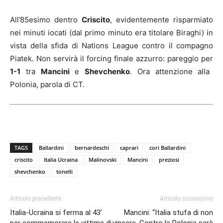
All’85esimo dentro
Criscito
, evidentemente risparmiato
nei minuti iocati (dal primo minuto era titolare Biraghi) in
vista della sfida di Nations League contro il compagno
Piatek. Non servirà il forcing finale azzurro: pareggio per
1-1
tra
Mancini
e
Shevchenko
. Ora attenzione alla
Polonia, parola di CT.
TAGS
Ballardini
bernardeschi
caprari
cori Ballardini
criscito
Italia Ucraina
Malinovski
Mancini
preziosi
shevchenko
tonelli
Articolo precedente
Articolo successivo
Italia-Ucraina si ferma al 43’
Mancini: “Italia stufa di non
per commemorare le vittime di
vincere. Contro la Polonia sarà