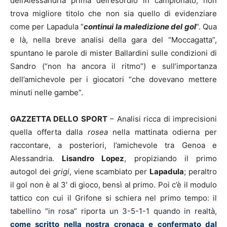
dell’Alessandria prima dell’esordio in campionato, non
trova migliore titolo che non sia quello di evidenziare
come per Lapadula “
continui la maledizione del gol
“. Qua
e là, nella breve analisi della gara del “Moccagatta”,
spuntano le parole di mister Ballardini sulle condizioni di
Sandro (“non ha ancora il ritmo”) e sull’importanza
dell’amichevole per i giocatori “che dovevano mettere
minuti nelle gambe”.
GAZZETTA DELLO SPORT
– Analisi ricca di imprecisioni
quella offerta dalla
rosea
nella mattinata odierna per
raccontare, a posteriori, l’amichevole tra Genoa e
Alessandria.
Lisandro Lopez
, propiziando il primo
autogol dei
grigi
, viene scambiato per
Lapadula
; peraltro
il gol non è al 3′ di gioco, bensì al primo. Poi c’è il modulo
tattico con cui il Grifone si schiera nel primo tempo: il
tabellino “in rosa” riporta un 3-5-1-1 quando in realtà,
come scritto nella nostra cronaca e confermato dal