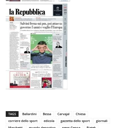
TAGS
Ballardini
Bessa
Carvajal
Chiesa
corriere dello sport
edicola
gazzetta dello sport
giornali
Marchetti
mundo deportivo
news Genoa
Piatek