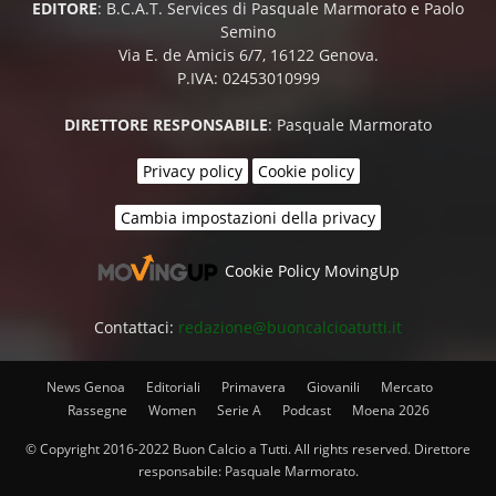
EDITORE
: B.C.A.T. Services di Pasquale Marmorato e Paolo
Semino
Via E. de Amicis 6/7, 16122 Genova.
P.IVA: 02453010999
DIRETTORE RESPONSABILE
: Pasquale Marmorato
Privacy policy
Cookie policy
Cambia impostazioni della privacy
Cookie Policy MovingUp
Contattaci:
redazione@buoncalcioatutti.it
News Genoa
Editoriali
Primavera
Giovanili
Mercato
Rassegne
Women
Serie A
Podcast
Moena 2026
© Copyright 2016-2022 Buon Calcio a Tutti. All rights reserved. Direttore
responsabile: Pasquale Marmorato.