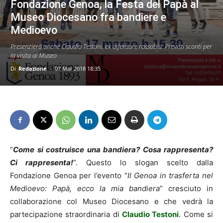
Fondazione Genoa, la Festa del Papà al
Museo Diocesano fra bandiere e
Medioevo
Presenzierà anche Claudio Testoni, ex difensore rossoblu. Previsti sconti per
la visita al Museo
Di
Redazione
-
07 Mar 2018 18:35
“
Come si costruisce una bandiera? Cosa rappresenta?
Ci rappresenta!
“. Questo lo slogan scelto dalla
Fondazione Genoa per l’evento “
Il Genoa in trasferta nel
Medioevo: Papà, ecco la mia bandiera
” cresciuto in
collaborazione col Museo Diocesano e che vedrà la
partecipazione straordinaria di
Claudio Testoni
. Come si