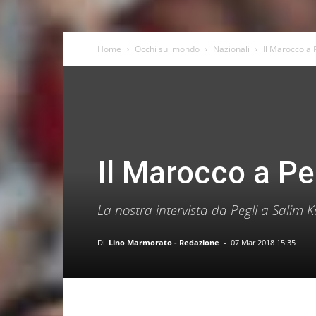
Home
Occhi sul mondo
Nazionali
Il Marocco a 
Il Marocco a Pe
La nostra intervista da Pegli a Salim 
Di
Lino Marmorato - Redazione
-
07 Mar 2018 15:35