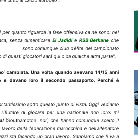
re tanto al calcio europeo
“.
ti per quanto riguarda la fase offensiva ce ne sono: nel
nca, senza dimenticare
El Jadidi
e
RSB
Berkane
che
sono comunque club d’élite del campionato
 di questi giocatori sarà qui o da qualche altra parte
“.
 po’ cambiata. Una volta quando avevano 14/15 anni
ano e davano loro il secondo passaporto. Perché è
rtantissimo sotto questo punto di vista. Oggi vediamo
i rifiutare di giocare per una nazionale non loro: mi
al
(Southampton,
ndr
)
che hanno comunque scelto il
 lavoro della federazione marocchina e dell’allenatore
gazzi sta facendo un gran lavoro. Sappiamo che li va a