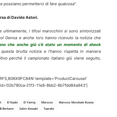
e possiamo permetterci di fare qualcosa
“.
rsa di Davide Astori.
ltimamente, i tifosi marocchini si sono sintonizzati
col Genoa e anche loro hanno ricevuto la notizia che
ano che anche giù c’è stato un momento di shock
 questa brutta notizia e l’hanno rispetta in maniera
ivo perché il campionato italiano giù viene seguito,
.
RFS,B06X9FC84N’ template=’ProductCarousel’
nk_id=’02b780ca-21f3-11e8-8bb2-6b7fdd84a943′]
di
El Kaabi
El Yamiq
Marocco
Marocco Mondiale Russia
B Berkane
Salim Kessabi
Taarabt