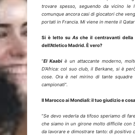
trovare spesso, seguendo da vicino le lo
comunque ancora casi di giocatori che ven
portati in Francia. Mi viene in mente il Qat
Si è letto su
As
che il centravanti della
dell’Atletico Madrid. È vero?
“
El Kaabi
è un attaccante moderno, molto
D’Africa: col suo club, il Berkane, si è p
cose. Ora è nel mirino di tante squadre 
campionati
“.
Il Marocco ai Mondiali: il tuo giudizio e co
“
Se devo vederla da tifoso speriamo di fare
che siamo in un girone molto difficile con S
da lavorare e dimostrare tanto: di positivo 