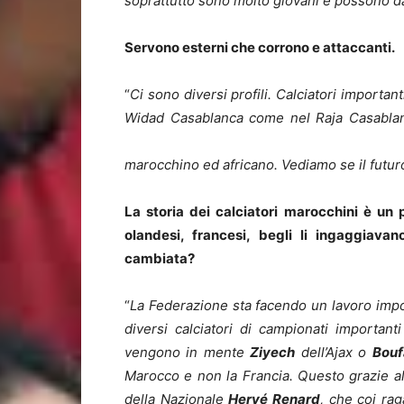
soprattutto sono molto giovani e possono da
Servono esterni che corrono e attaccanti.
“
Ci sono diversi profili. Calciatori importan
Widad Casablanca come nel Raja Casabla
marocchino ed africano. Vediamo se il futuro
La storia dei calciatori marocchini è un
olandesi, francesi, begli li ingaggiav
cambiata?
“
La Federazione sta facendo un lavoro impo
diversi calciatori di campionati important
vengono in mente
Ziyech
dell’Ajax o
Bouf
Marocco e non la Francia. Questo grazie al
della Nazionale
Hervé Renard
, che coi ra