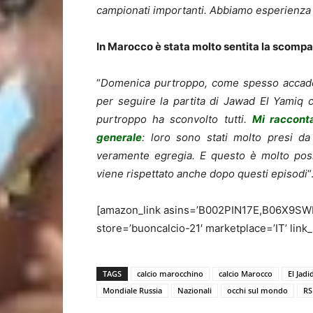
campionati importanti. Abbiamo esperienza 
In Marocco è stata molto sentita la scompa
“
Domenica purtroppo, come spesso accade u
per seguire la partita di Jawad El Yamiq 
purtroppo ha sconvolto tutti.
Mi raccont
generale
: loro sono stati molto presi da
veramente egregia. E questo è molto posit
viene rispettato anche dopo questi episodi
“
[amazon_link asins=’B002PIN17E,B06X9SW
store=’buoncalcio-21′ marketplace=’IT’ li
TAGS
calcio marocchino
calcio Marocco
El Jadi
Mondiale Russia
Nazionali
occhi sul mondo
RS