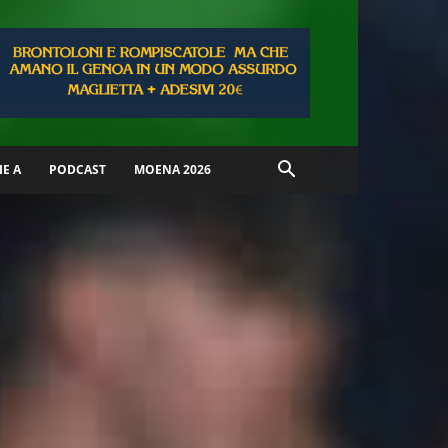
IE A
PODCAST
MOENA 2026