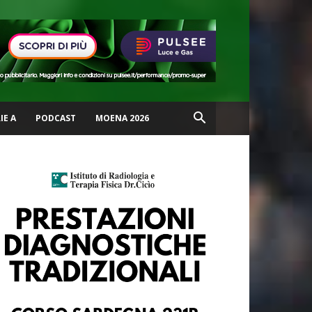
IE A
PODCAST
MOENA 2026