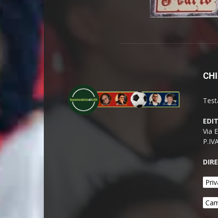
CHI
Test
EDI
Via 
P.IV
DIR
Priv
Cam