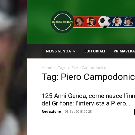
Buon
Calcio
a
Tutti
NEWS GENOA
EDITORIALI
PRIMAVERA
Home
Tags
Piero Campodonico
Tag: Piero Campodoni
125 Anni Genoa, come nasce l’in
del Grifone: l’intervista a Piero...
Redazione
-
08 Set 2018 00:28