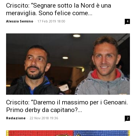
Criscito: “Segnare sotto la Nord è una
meraviglia. Sono felice come...
Alessio Semino
-
17 Feb 2019 18:00
4
Criscito: “Daremo il massimo per i Genoani.
Primo derby da capitano?...
Redazione
-
22 Nov 2018 19:36
2