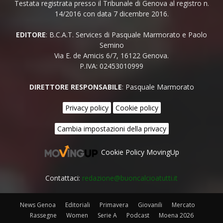
Testata registrata presso il Tribunale di Genova al registro n.
14/2016 con data 7 dicembre 2016.
EDITORE
: B.C.A.T. Services di Pasquale Marmorato e Paolo
Semino
Via E. de Amicis 6/7, 16122 Genova.
P.IVA: 02453010999
DIRETTORE RESPONSABILE
: Pasquale Marmorato
Privacy policy
Cookie policy
Cambia impostazioni della privacy
Cookie Policy MovingUp
Contattaci:
redazione@buoncalcioatutti.it
News Genoa
Editoriali
Primavera
Giovanili
Mercato
Rassegne
Women
Serie A
Podcast
Moena 2026