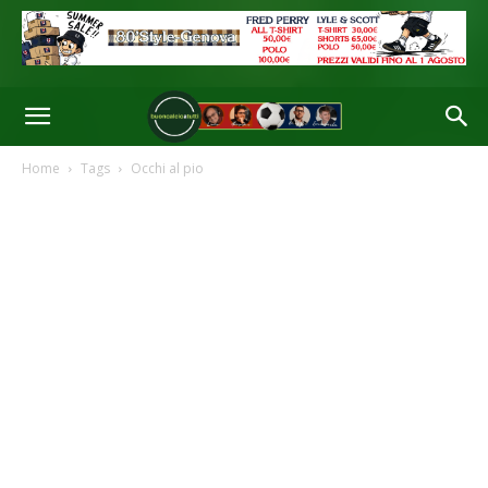
Home
Tags
Occhi al pio