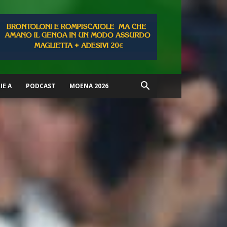
IE A
PODCAST
MOENA 2026