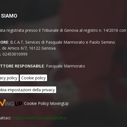
 SIAMO
ata registrata presso il Tribunale di Genova al registro n. 14/2016 co
TORE
: B.C.A.T. Services di Pasquale Marmorato e Paolo Semino
E. de Amicis 6/7, 16122 Genova.
A: 02453010999
ETTORE RESPONSABILE
: Pasquale Marmorato
acy policy
Cookie policy
bia impostazioni della privacy
Cookie Policy MovingUp
attaci:
redazione@buoncalcioatutti.it