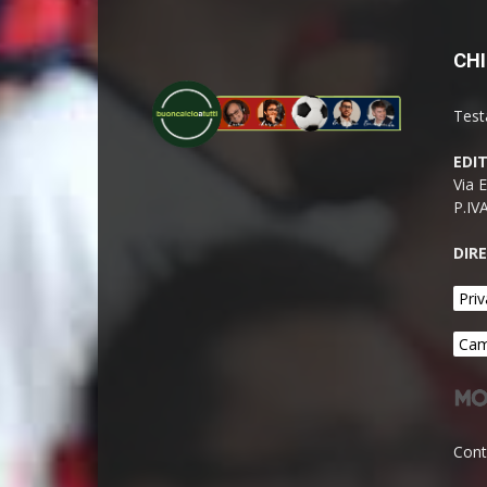
CHI
Test
EDI
Via 
P.IV
DIR
Priv
Cam
Cont