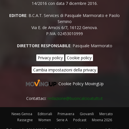
14/2016 con data 7 dicembre 2016.
EDITORE
: B.C.A.T. Services di Pasquale Marmorato e Paolo
Semino
Via E. de Amicis 6/7, 16122 Genova.
P.IVA: 02453010999
DIRETTORE RESPONSABILE
: Pasquale Marmorato
Privacy policy
Cookie policy
Cambia impostazioni della privacy
Cookie Policy MovingUp
Contattaci:
redazione@buoncalcioatutti.it
News Genoa
Editoriali
Primavera
Giovanili
Mercato
Rassegne
Women
Serie A
Podcast
Moena 2026