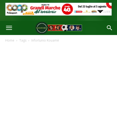
Home
Tags
Infortunio Kouamè