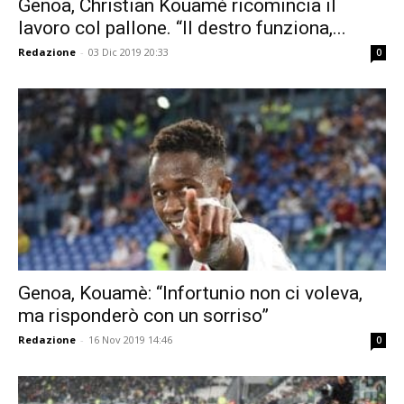
Genoa, Christian Kouamé ricomincia il
lavoro col pallone. “Il destro funziona,...
Redazione
-
03 Dic 2019 20:33
0
Genoa, Kouamè: “Infortunio non ci voleva,
ma risponderò con un sorriso”
Redazione
-
16 Nov 2019 14:46
0