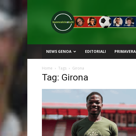
Buon
Calcio
a
Tutti
NEWS GENOA
EDITORIALI
PRIMAVERA
Home
Tags
Girona
Tag: Girona