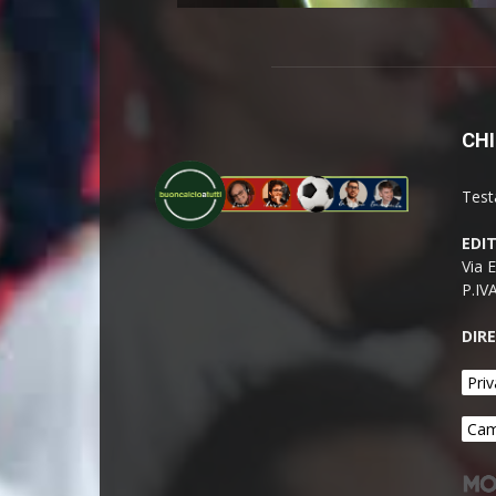
CHI
Test
EDI
Via 
P.IV
DIR
Priv
Cam