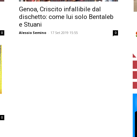
Genoa, Criscito infallibile dal
dischetto: come lui solo Bentaleb
e Stuani
Alessio Semino
-
17 Set 2019 15:55
0
0
0