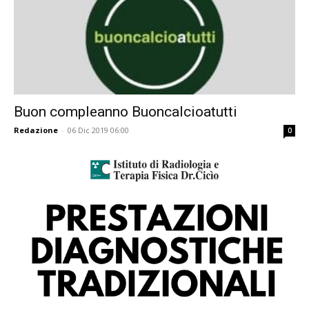
Buon compleanno Buoncalcioatutti
Redazione
-
06 Dic 2019 06:00
0