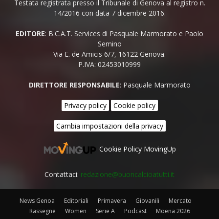
Testata registrata presso il Tribunale di Genova al registro n.
14/2016 con data 7 dicembre 2016.
EDITORE
: B.C.A.T. Services di Pasquale Marmorato e Paolo
Semino
Via E. de Amicis 6/7, 16122 Genova.
P.IVA: 02453010999
DIRETTORE RESPONSABILE
: Pasquale Marmorato
Privacy policy
Cookie policy
Cambia impostazioni della privacy
Cookie Policy MovingUp
Contattaci:
redazione@buoncalcioatutti.it
News Genoa
Editoriali
Primavera
Giovanili
Mercato
Rassegne
Women
Serie A
Podcast
Moena 2026