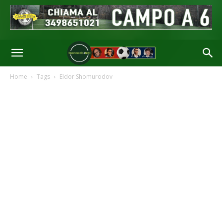
Home
Tags
Eldor Shomurodov