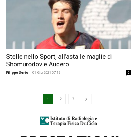
Stelle nello Sport, all’asta le maglie di
Shomurodov e Audero
Filippo Serio
-
01 Giu 2021 07:15
0
1
2
3