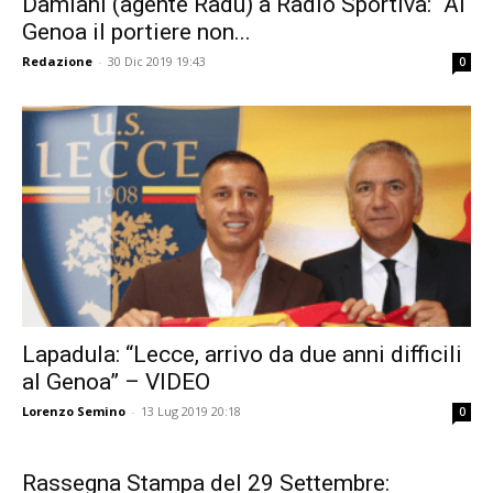
Damiani (agente Radu) a Radio Sportiva: “Al
Genoa il portiere non...
Redazione
-
30 Dic 2019 19:43
0
Lapadula: “Lecce, arrivo da due anni difficili
al Genoa” – VIDEO
Lorenzo Semino
-
13 Lug 2019 20:18
0
Rassegna Stampa del 29 Settembre: