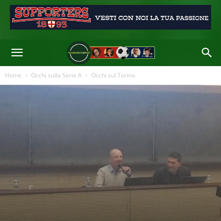
Il preparatore atletico del Torino ha raccontato la settimana tipo della
squadra granata (foto Buoncalcioatutti)
Di
Redazione
-
14 Feb 2023 11:49
Home
Occhi sulla Serie A
Occhi sul Torino