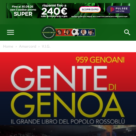
racconti. Aneddoti, ritagli di giornale, racconti di partite vissute, fotografie
personali e altre memorabili"
Di
Redazione
-
13 Set 2022 13:54
Home
Amarcord
V.I.G.