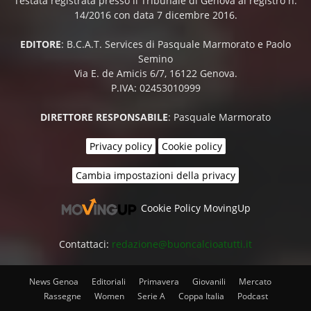
Testata registrata presso il Tribunale di Genova al registro n.
14/2016 con data 7 dicembre 2016.
EDITORE
: B.C.A.T. Services di Pasquale Marmorato e Paolo
Semino
Via E. de Amicis 6/7, 16122 Genova.
P.IVA: 02453010999
DIRETTORE RESPONSABILE
: Pasquale Marmorato
Privacy policy
Cookie policy
Cambia impostazioni della privacy
Cookie Policy MovingUp
Contattaci:
redazione@buoncalcioatutti.it
News Genoa
Editoriali
Primavera
Giovanili
Mercato
Rassegne
Women
Serie A
Coppa Italia
Podcast