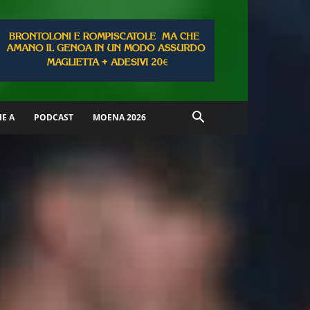
IE A
PODCAST
MOENA 2026