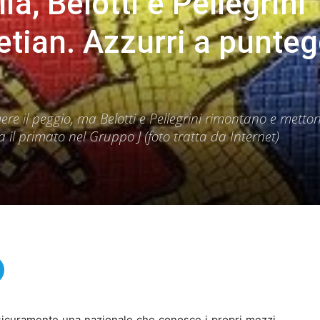
ia, Belotti e Pellegrini
etian. Azzurri a punteg
re il peggio, ma Belotti e Pellegrini rimontano e metton
 il primato nel Gruppo J (foto tratta da Internet)
sicuramente una nazionale che conosce i propri mezzi