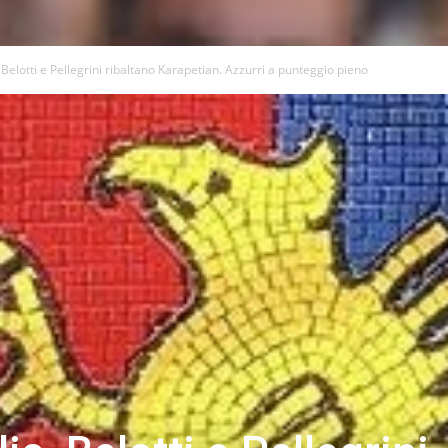
 Belotti e Pellegrini ribaltano Karapetian. Azzurri a punteggio pieno