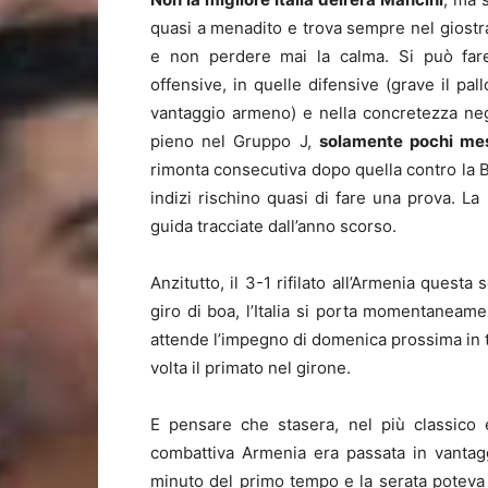
quasi a menadito e trova sempre nel giostra
e non perdere mai la calma. Si può fare 
offensive, in quelle difensive (grave il p
vantaggio armeno) e nella concretezza negl
pieno nel Gruppo J,
solamente pochi mes
rimonta consecutiva dopo quella contro la 
indizi rischino quasi di fare una prova. L
guida tracciate dall’anno scorso.
Anzitutto, il 3-1 rifilato all’Armenia questa 
giro di boa, l’Italia si porta momentaneam
attende l’impegno di domenica prossima in 
volta il primato nel girone.
E pensare che stasera, nel più classico
combattiva Armenia era passata in vantag
minuto del primo tempo e la serata poteva 