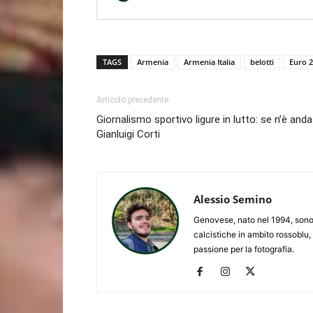
TAGS
Armenia
Armenia Italia
belotti
Euro 
Articolo precedente
Giornalismo sportivo ligure in lutto: se n’è and
Gianluigi Corti
Alessio Semino
Genovese, nato nel 1994, sono 
calcistiche in ambito rossoblu,
passione per la fotografia.