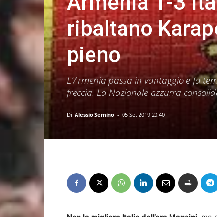
Armenia 1-3 Ital
ribaltano Karap
pieno
L'Armenia passa in vantaggio e fa teme
freccia. La Nazionale azzurra consolida
Di
Alessio Semino
-
05 Set 2019 20:40
Non la migliore Italia dell’era Mancini
, ma 