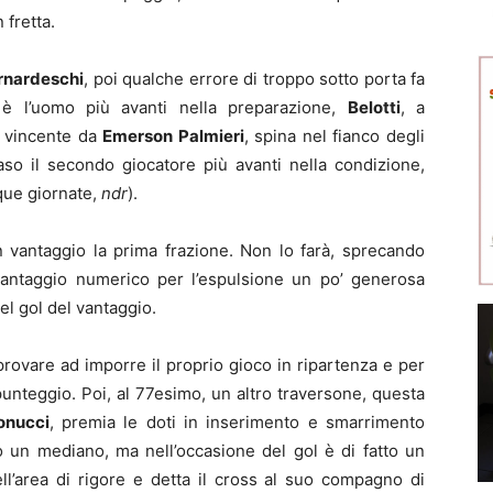
 fretta.
rnardeschi
, poi qualche errore di troppo sotto porta fa
 è l’uomo più avanti nella preparazione,
Belotti
, a
st vincente da
Emerson Palmieri
, spina nel fianco degli
aso il secondo giocatore più avanti nella condizione,
nque giornate,
ndr
).
in vantaggio la prima frazione. Non lo farà, sprecando
 vantaggio numerico per l’espulsione un po’ generosa
el gol del vantaggio.
provare ad imporre il proprio gioco in ripartenza e per
 punteggio. Poi, al 77esimo, un altro traversone, questa
onucci
, premia le doti in inserimento e smarrimento
o un mediano, ma nell’occasione del gol è di fatto un
ell’area di rigore e detta il cross al suo compagno di