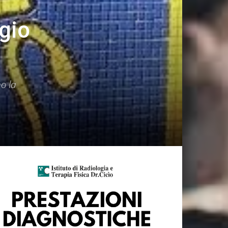
gio
o la