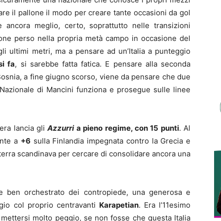
re il pallone il modo per creare tante occasioni da gol
ancora meglio, certo, soprattutto nelle transizioni
allone perso nella propria metà campo in occasione del
i ultimi metri, ma a pensare ad un’Italia a punteggio
i fa
, si sarebbe fatta fatica. E pensare alla seconda
Bosnia, a fine giugno scorso, viene da pensare che due
a Nazionale di Mancini funziona e prosegue sulle linee
sera lancia gli
Azzurri
a pieno regime, con 15 punti
. Al
ente a
+6
sulla Finlandia impegnata contro la Grecia e
terra scandinava per cercare di consolidare ancora una
 e ben orchestrato dei contropiede, una generosa e
gio col proprio centravanti
Karapetian
. Era l’11esimo
mettersi molto peggio, se non fosse che questa Italia