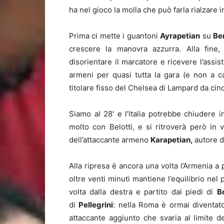
ha nel gioco la molla che può farla rialzare in
Prima ci mette i guantoni
Ayrapetian
su
Be
crescere la manovra azzurra. Alla fine,
disorientare il marcatore e ricevere l’assi
armeni per quasi tutta la gara (e non a c
titolare fisso del Chelsea di Lampard da ci
Siamo al 28′ e l’Italia potrebbe chiudere 
molto con Belotti, e si ritroverà però in
dell’attaccante armeno
Karapetian
,
autore d
Alla ripresa è ancora una volta l’Armenia a 
oltre venti minuti mantiene l’equilibrio nel
volta dalla destra e partito dai piedi di
B
di
Pellegrini
: nella Roma è ormai diventat
attaccante aggiunto che svaria al limite d