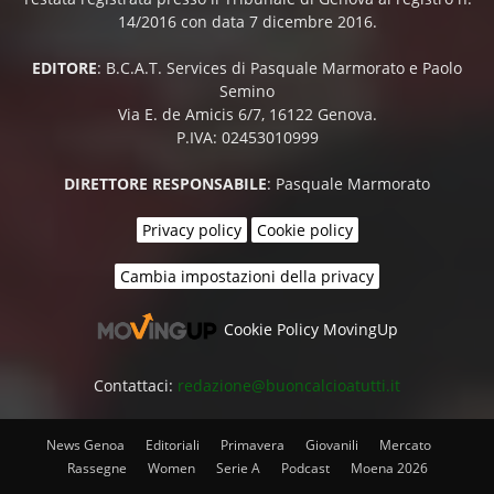
14/2016 con data 7 dicembre 2016.
EDITORE
: B.C.A.T. Services di Pasquale Marmorato e Paolo
Semino
Via E. de Amicis 6/7, 16122 Genova.
P.IVA: 02453010999
DIRETTORE RESPONSABILE
: Pasquale Marmorato
Privacy policy
Cookie policy
Cambia impostazioni della privacy
Cookie Policy MovingUp
Contattaci:
redazione@buoncalcioatutti.it
News Genoa
Editoriali
Primavera
Giovanili
Mercato
Rassegne
Women
Serie A
Podcast
Moena 2026