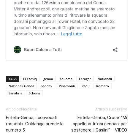
TAGS
El Yamiq
genoa
Kouame
Lerager
Nazionali
Nazionali Genoa
pandev
Pinamonti
Radu
Romero
Sanabria
Schone
Articolo precedente
Articolo successivo
Entella-Genoa, i convocati
Entella-Genoa, Croce: “Mi
rossoblu. Goldaniga prende la
appello ai tifosi genoani per
numero 5
sostenere il Gaslini” – VIDEO