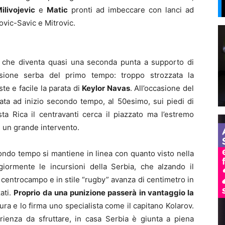
ilivojevic
e
Matic
pronti ad imbeccare con lanci ad
kovic-Savic e Mitrovic.
ta che diventa quasi una seconda punta a supporto di
casione serba del primo tempo: troppo strozzata la
e e facile la parata di
Keylor Navas
. All’occasione del
ata ad inizio secondo tempo, al 50esimo, sui piedi di
ta Rica il centravanti cerca il piazzato ma l’estremo
n un grande intervento.
ondo tempo si mantiene in linea con quanto visto nella
iormente le incursioni della Serbia, che alzando il
e centrocampo e in stile “rugby” avanza di centimetro in
ati.
Proprio da una punizione passerà in vantaggio la
ttura e lo firma uno specialista come il capitano Kolarov.
rienza da sfruttare, in casa Serbia è giunta a piena