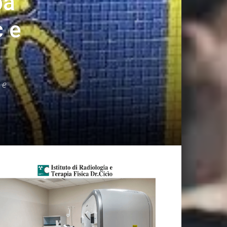
ba
c e
 e