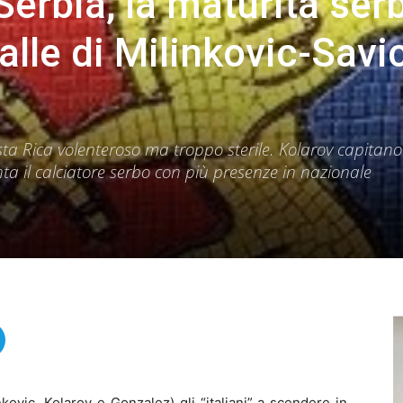
Serbia, la maturità ser
alle di Milinkovic-Savi
sta Rica volenteroso ma troppo sterile. Kolarov capitano
nta il calciatore serbo con più presenze in nazionale
kovic, Kolarov e Gonzalez) gli “italiani” a scendere in