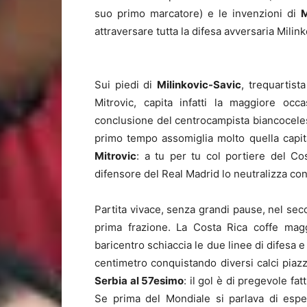
suo primo marcatore) e le invenzioni di
M
attraversare tutta la difesa avversaria Milin
Sui piedi di
Milinkovic-Savic
, trequartis
Mitrovic, capita infatti la maggiore oc
conclusione del centrocampista biancocelest
primo tempo assomiglia molto quella capit
Mitrovic
: a tu per tu col portiere del Cos
difensore del Real Madrid lo neutralizza co
Partita vivace, senza grandi pause, nel sec
prima frazione. La Costa Rica coffe magg
baricentro schiaccia le due linee di difesa 
centimetro conquistando diversi calci piazz
Serbia al 57esimo
: il gol è di pregevole fa
Se prima del Mondiale si parlava di espe