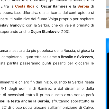
 E tra la
Costa Rica
di
Oscar Ramires
e la
Serbia
di
 buona fase difensiva e alla ricerca del contropiede si
struiti sulle rive del fiume Volga proprio per ospitare
islav Ivanovic
con la Serbia, che gli vale il primato di
ba superando anche
Dejan Stankovic
(103).
mara, sesta città più popolosa della Russia, si gioca la
e completano il quartetto assieme a
Brasile
e
Svizzera
,
sta partita passeranno punti pesanti per giocarsi le
imetro è chiaro fin dall’inizio, quando la Serbia risata
-4-1
degli uomini di Ramirez e dal dinamismo della
 di occasioni entro il primo quarto d’ora senza però
ori la testa anche la Serbia
, sfruttando soprattutto la
 22′ di gioco potrà giocare sull’ammonizione di Calvo,