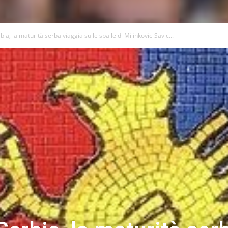
ia, la maturità serba viaggia sulle spalle di Milinkovic-Savic...