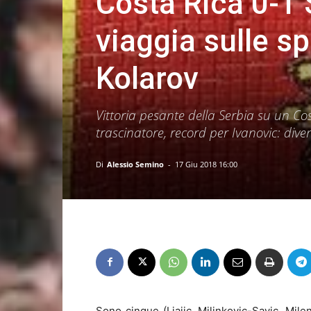
Costa Rica 0-1 
viaggia sulle sp
Kolarov
Vittoria pesante della Serbia su un Co
trascinatore, record per Ivanovic: dive
Di
Alessio Semino
-
17 Giu 2018 16:00
Sono cinque (Ljajic, Milinkovic-Savic, Milen