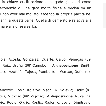
in chiave qualificazione e si gode giocatori come
ll’economia di una gara molto fisica e decisa da un
i non aver mai mollato, facendo la propria partita nel
o anni a questa parte. Quella di demerito è relativa alla
 male alla difesa serba.
bia, Acosta, Gonzalez, Duarte, Calvo; Venegas (59′
, Ruiz; Ureña (66′ Campbell).
A disposizione
: Smith,
lace, Azofeifa, Tejeda, Pemberton, Waston, Gutierrez,
lenkovic, Tosic, Kolarov; Matic, Milivojevic; Tadic (81′
ic), Mitrovic (88′ Prijovic).
A disposizione
: Rukavina,
vic, Rodic, Grujic, Kostic, Radonjic, Jovic, Dimitrovic.