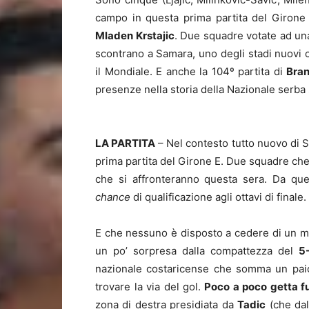
campo in questa prima partita del Girone
Mladen Krstajic
. Due squadre votate ad una
scontrano a Samara, uno degli stadi nuovi co
il Mondiale. E anche la 104º partita di
Bran
presenze nella storia della Nazionale ser
LA PARTITA
–
Nel contesto tutto nuovo di Sa
prima partita del Girone E. Due squadre ch
che si affronteranno questa sera. Da que
chance
di qualificazione agli ottavi di finale.
E che nessuno è disposto a cedere di un mill
un po’ sorpresa dalla compattezza del
5
nazionale costaricense che somma un paio
trovare la via del gol.
Poco a poco getta fu
zona di destra presidiata da
Tadic
(che dal