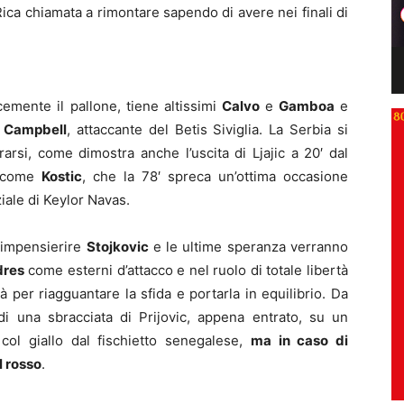
ica chiamata a rimontare sapendo di avere nei finali di
emente il pallone, tiene altissimi
Calvo
e
Gamboa
e
l Campbell
, attaccante del Betis Siviglia. La Serbia si
arsi, come dimostra anche l’uscita di Ljajic a 20′ dal
ra come
Kostic
, che la 78′ spreca un’ottima occasione
ale di Keylor Navas.
 impensierire
Stojkovic
e le ultime speranza verranno
dres
come esterni d’attacco e nel ruolo di totale libertà
à per riagguantare la sfida e portarla in equilibrio. Da
di una sbracciata di Prijovic, appena entrato, su un
col giallo dal fischietto senegalese,
ma in caso di
l rosso
.