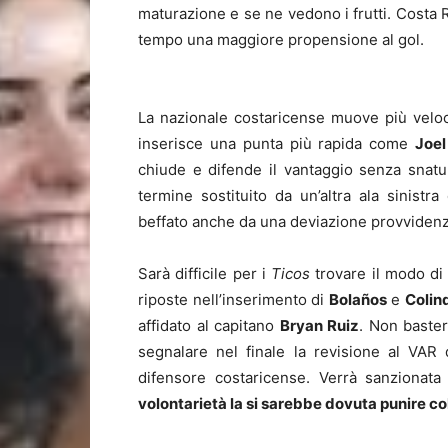
maturazione e se ne vedono i frutti. Costa R
tempo una maggiore propensione al gol.
La nazionale costaricense muove più veloc
inserisce una punta più rapida come
Joe
chiude e difende il vantaggio senza snatur
termine sostituito da un’altra ala sinist
beffato anche da una deviazione provvidenzi
Sarà difficile per i
Ticos
trovare il modo di
riposte nell’inserimento di
Bolaños
e
Colin
affidato al capitano
Bryan Ruiz
. Non baster
segnalare nel finale la revisione al VAR 
difensore costaricense. Verrà sanzionata 
volontarietà la si sarebbe dovuta punire co