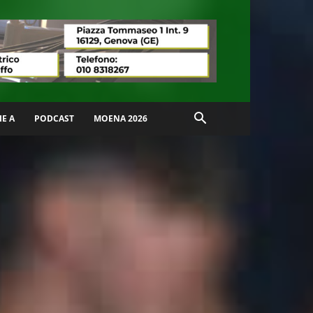
IE A
PODCAST
MOENA 2026