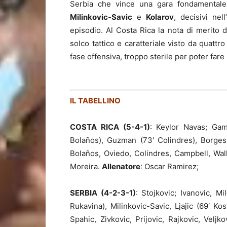
Serbia che vince una gara fondamentale 
Milinkovic-Savic
e
Kolarov
, decisivi ne
episodio. Al Costa Rica la nota di merito d
solco tattico e caratteriale visto da quattr
fase offensiva, troppo sterile per poter fare
IL TABELLINO
COSTA RICA (5-4-1)
: Keylor Navas; Gam
Bolaños), Guzman (73′ Colindres), Borges
Bolaños, Oviedo, Colindres, Campbell, Wal
Moreira.
Allenatore
: Oscar Ramirez;
SERBIA (4-2-3-1)
: Stojkovic; Ivanovic, Mi
Rukavina), Milinkovic-Savic, Ljajic (69′ Kost
Spahic, Zivkovic, Prijovic, Rajkovic, Veljko