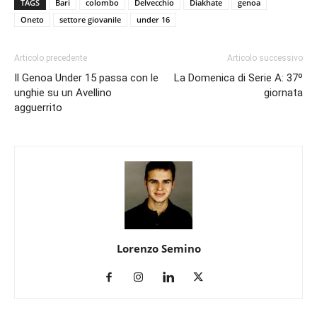
TAGS
Bari
colombo
Delvecchio
Diakhate
genoa
Oneto
settore giovanile
under 16
Articolo precedente
Articolo successivo
Il Genoa Under 15 passa con le
La Domenica di Serie A: 37º
unghie su un Avellino
giornata
agguerrito
Lorenzo Semino